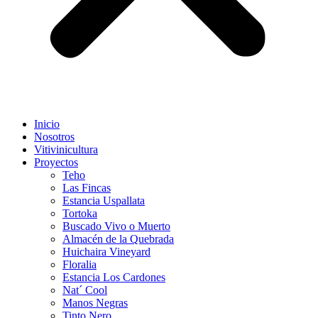
Inicio
Nosotros
Vitivinicultura
Proyectos
Teho
Las Fincas
Estancia Uspallata
Tortoka
Buscado Vivo o Muerto
Almacén de la Quebrada
Huichaira Vineyard
Floralia
Estancia Los Cardones
Nat´ Cool
Manos Negras
Tinto Nero