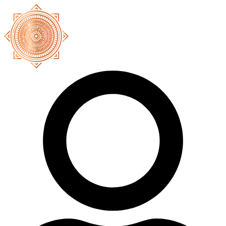
Ir
al
contenido