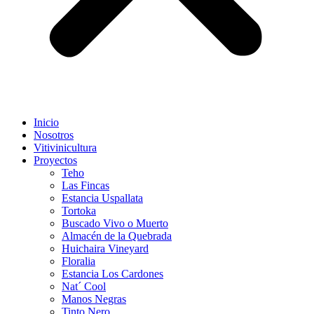
Inicio
Nosotros
Vitivinicultura
Proyectos
Teho
Las Fincas
Estancia Uspallata
Tortoka
Buscado Vivo o Muerto
Almacén de la Quebrada
Huichaira Vineyard
Floralia
Estancia Los Cardones
Nat´ Cool
Manos Negras
Tinto Nero