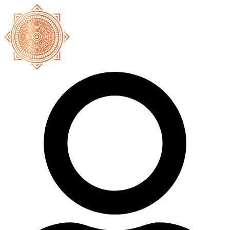
Ir
al
contenido