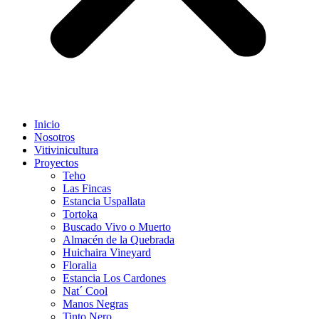
Inicio
Nosotros
Vitivinicultura
Proyectos
Teho
Las Fincas
Estancia Uspallata
Tortoka
Buscado Vivo o Muerto
Almacén de la Quebrada
Huichaira Vineyard
Floralia
Estancia Los Cardones
Nat´ Cool
Manos Negras
Tinto Nero