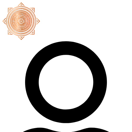
Ir
al
contenido